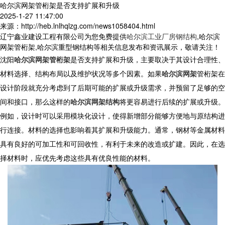
哈尔滨网架管桁架是否支持扩展和升级
2025-1-27 11:47:00
来源：http://heb.lnlhqlzg.com/news1058404.html
辽宁鑫业建设工程有限公司为您免费提供
哈尔滨工业厂房钢结构
,哈尔滨
网架管桁架,哈尔滨重型钢结构等相关信息发布和资讯展示，敬请关注！
沈阳
哈尔滨网架管桁架
是否支持扩展和升级，主要取决于其设计合理性、
材料选择、结构布局以及维护状况等多个因素。如果
哈尔滨网架
管桁架
在
设计阶段就充分考虑到了后期可能的扩展或升级需求，并预留了足够的空
间和接口，那么这样的
哈尔滨网架结构
将更容易进行后续的扩展或升级。
例如，设计时可以采用模块化设计，使得新增部分能够方便地与原结构进
行连接。材料的选择也影响着其扩展和升级能力。通常，钢材等金属材料
具有良好的可加工性和可回收性，有利于未来的改造或扩建。因此，在选
择材料时，应优先考虑这些具有优良性能的材料。