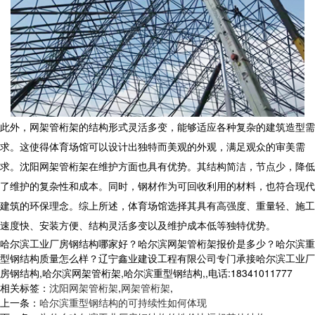
此外，
网架管桁架
的结构形式灵活多变，能够适应各种复杂的建筑造型需
求。这使得体育场馆可以设计出独特而美观的外观，满足观众的审美需
求。沈阳网架管桁架在维护方面也具有优势。其结构简洁，节点少，降低
了维护的复杂性和成本。同时，钢材作为可回收利用的材料，也符合现代
建筑的环保理念。综上所述，体育场馆选择其具有高强度、重量轻、施工
速度快、安装方便、结构灵活多变以及维护成本低等独特优势。
哈尔滨工业厂房钢结构哪家好？哈尔滨网架管桁架报价是多少？哈尔滨重
型钢结构质量怎么样？辽宁鑫业建设工程有限公司专门承接哈尔滨工业厂
房钢结构,哈尔滨网架管桁架,哈尔滨重型钢结构,,电话:18341011777
相关标签：
沈阳网架管桁架
,
网架管桁架
,
上一条：
哈尔滨重型钢结构的可持续性如何体现