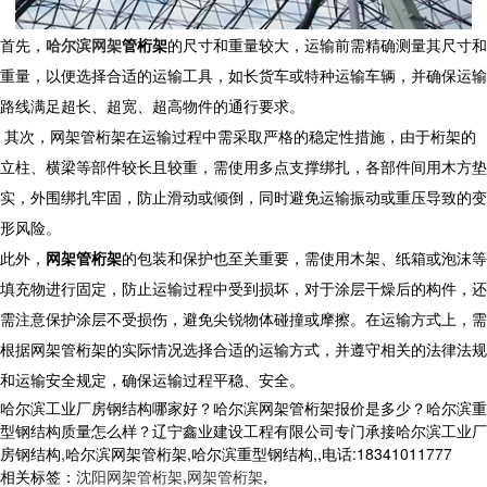
首先，
哈尔滨网架
管桁架
的尺寸和重量较大，运输前需精确测量其尺寸和
重量，以便选择合适的运输工具，如长货车或特种运输车辆，并确保运输
路线满足超长、超宽、超高物件的通行要求。
其次，
网架管桁架
在运输过程中需采取严格的稳定性措施，由于桁架的
立柱、横梁等部件较长且较重，需使用多点支撑绑扎，各部件间用木方垫
实，外围绑扎牢固，防止滑动或倾倒，同时避免运输振动或重压导致的变
形风险。
此外，
网架管桁架
的包装和保护也至关重要，需使用木架、纸箱或泡沫等
填充物进行固定，防止运输过程中受到损坏，对于涂层干燥后的构件，还
需注意保护涂层不受损伤，避免尖锐物体碰撞或摩擦。在运输方式上，需
根据
网架管桁架
的实际情况选择合适的运输方式，并遵守相关的法律法规
和运输安全规定，确保运输过程平稳、安全。
哈尔滨工业厂房钢结构哪家好？哈尔滨网架管桁架报价是多少？哈尔滨重
型钢结构质量怎么样？辽宁鑫业建设工程有限公司专门承接哈尔滨工业厂
房钢结构,哈尔滨网架管桁架,哈尔滨重型钢结构,,电话:18341011777
相关标签：
沈阳网架管桁架
,
网架管桁架
,