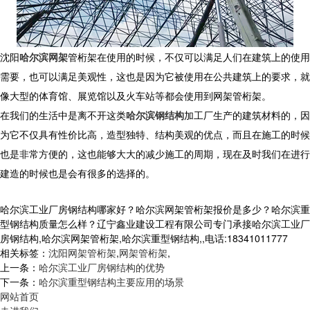
沈阳
哈尔滨网架
管桁架在使用的时候，不仅可以满足人们在建筑上的使用
需要，也可以满足美观性，这也是因为它被使用在公共建筑上的要求，就
像大型的体育馆、展览馆以及火车站等都会使用到网架管桁架。
在我们的生活中是离不开这类
哈尔滨钢结构
加工厂生产的建筑材料的，因
为它不仅具有性价比高，造型独特、结构美观的优点，而且在施工的时候
也是非常方便的，这也能够大大的减少施工的周期，现在及时我们在进行
建造的时候也是会有很多的选择的。
哈尔滨工业厂房钢结构哪家好？哈尔滨网架管桁架报价是多少？哈尔滨重
型钢结构质量怎么样？辽宁鑫业建设工程有限公司专门承接哈尔滨工业厂
房钢结构,哈尔滨网架管桁架,哈尔滨重型钢结构,,电话:18341011777
相关标签：
沈阳网架管桁架
,
网架管桁架
,
上一条：
哈尔滨工业厂房钢结构的优势
下一条：
哈尔滨重型钢结构主要应用的场景
网站首页