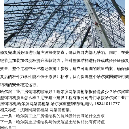
修复完成后必须进行超声波探伤复查，确认焊缝内部无缺陷。同时，在关
键节点加装加强肋板提升承载能力，并对整体结构进行静载试验验证修复
效果。整个过程中应严格记录施工参数，建立可追溯的质量档案，确保修
复后的杆件力学性能不低于原设计标准，从而保障整个
哈尔滨网架
管桁架
结构的安全稳定运行。
哈尔滨工业厂房钢结构哪家好？哈尔滨网架管桁架报价是多少？哈尔滨重
型钢结构质量怎么样？辽宁鑫业建设工程有限公司专门承接哈尔滨工业厂
房钢结构,哈尔滨网架管桁架,哈尔滨重型钢结构,,电话:18341011777
相关标签：
沈阳网架管桁架
,
网架管桁架
,
上一条：
哈尔滨工业厂房钢结构的抗风设计要满足什么要求
下一条：
哈尔滨重型钢结构与传统混凝土结构相比有何特点
网站首页