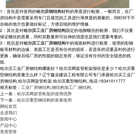
1：首先是对使用的
哈尔滨钢结构
材料的厚度进行检测，一般而言，在厂
房结构中是需要采用专门且规范的工具进行薄厚度的测量的，同时对于不
合格的地方也要做好标记，方便后续的维护维修。
2：其次是对
哈尔滨工业厂房钢结构
固定的地脚螺丝的检测，我们不仅要
保证螺丝的质量，同时其数量和可拉伸的强度也是我们需要考量的。
3：然后是对
哈尔滨工业厂房钢结构
中的墙面材料进行检查，使用的彩钢
板等材料的边缘、表面工艺是否有任何的损坏，若是坏的话要及时的进行
更换，确保后续厂房的性能的稳定发挥，保证没有任何的安全隐患的残
留。
哈尔滨工业厂房钢结构哪家好？哈尔滨网架管桁架报价是多少？哈尔滨重
型钢结构质量怎么样？辽宁鑫业建设工程有限公司专门承接哈尔滨工业厂
房钢结构,哈尔滨网架管桁架,哈尔滨重型钢结构,,电话:18341011777
相关标签：
工业厂房钢结构
,
钢结构加工厂
,
钢结构
,
上一条：
哈尔滨网架管桁架的使用优势
下一条：
哈尔滨重型钢结构的发展使用
网站首页
走进我们
新闻中心
产品中心
资质荣誉