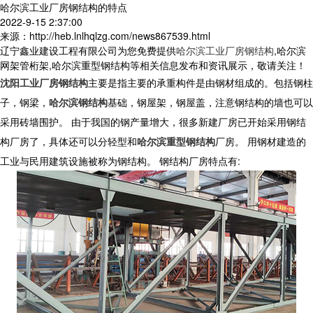
哈尔滨工业厂房钢结构的特点
2022-9-15 2:37:00
来源：http://heb.lnlhqlzg.com/news867539.html
辽宁鑫业建设工程有限公司为您免费提供
哈尔滨工业厂房钢结构
,哈尔滨
网架管桁架,哈尔滨重型钢结构等相关信息发布和资讯展示，敬请关注！
沈阳工业厂房钢结构
主要是指主要的承重构件是由钢材组成的。包括钢柱
子，钢梁，
哈尔滨钢结构
基础，钢屋架，钢屋盖，注意钢结构的墙也可以
采用砖墙围护。 由于我国的钢产量增大，很多新建厂房已开始采用钢结
构厂房了，具体还可以分轻型和
哈尔滨重型钢结构
厂房。 用钢材建造的
工业与民用建筑设施被称为钢结构。 钢结构厂房特点有: