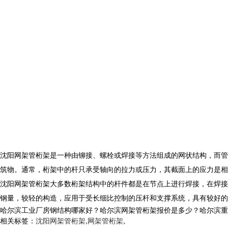
沈阳网架管桁架是一种由铆接、螺栓或焊接等方法组成的网状结构，而管
筑物。通常，桁架中的杆只承受轴向的拉力或压力，其截面上的应力是相
沈阳网架管桁架大多数桁架结构中的杆件都是在节点上进行焊接，在焊接
钢量，较轻的构造，应用于受长细比控制的压杆和支撑系统，具有较好的
哈尔滨工业厂房钢结构哪家好？哈尔滨网架管桁架报价是多少？哈尔滨重型钢
相关标签：
沈阳网架管桁架
,
网架管桁架
,