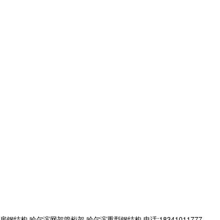
哈尔滨网架管桁架,哈尔滨重型钢结构,电话:18341011777