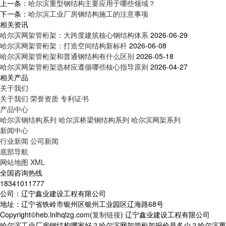
上一条：
哈尔滨重型钢结构主要应用于哪些领域？
下一条：
哈尔滨工业厂房钢结构施工的注意事项
相关资讯
哈尔滨网架管桁架：大跨度建筑核心钢结构体系
2026-06-29
哈尔滨网架管桁架：打造空间结构新标杆
2026-06-08
哈尔滨网架管桁架和普通钢结构有什么区别
2026-05-18
哈尔滨网架管桁架选材应遵循哪些核心指导原则
2026-04-27
相关产品
关于我们
关于我们
荣誉资质
专利证书
产品中心
哈尔滨钢结构系列
哈尔滨桥梁钢结构系列
哈尔滨网架系列
新闻中心
行业新闻
公司新闻
底部导航
网站地图
XML
全国咨询热线
18341011777
公司：辽宁鑫业建设工程有限公司
地址：辽宁省铁岭市银州区银州工业园区辽海路68号
Copyright©heb.lnlhqlzg.com(
复制链接
) 辽宁鑫业建设工程有限公司
哈尔滨工业厂房钢结构哪家好？哈尔滨网架管桁架报价是多少？哈尔滨重型钢