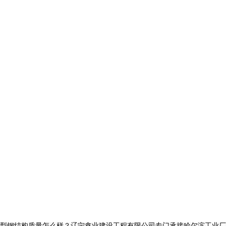
结构质量怎么样？辽宁鑫业建设工程有限公司专门承接哈尔滨工业厂房钢结构,