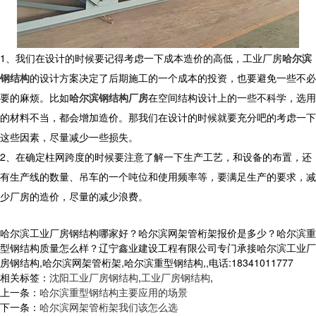
1、我们在设计的时候要记得考虑一下成本造价的高低，工业厂房
哈尔滨
钢结构
的设计方案决定了后期施工的一个成本的投资，也要避免一些不必
要的麻烦。比如
哈尔滨钢结构厂房
在空间结构设计上的一些不科学，选用
的材料不当，都会增加造价。那我们在设计的时候就要充分吧的考虑一下
这些因素，尽量减少一些损失。
2、在确定柱网跨度的时候要注意了解一下生产工艺，和设备的布置，还
有生产线的数量、吊车的一个吨位和使用频率等，要满足生产的要求，减
少厂房的造价，尽量的减少浪费。
哈尔滨工业厂房钢结构哪家好？哈尔滨网架管桁架报价是多少？哈尔滨重
型钢结构质量怎么样？辽宁鑫业建设工程有限公司专门承接哈尔滨工业厂
房钢结构,哈尔滨网架管桁架,哈尔滨重型钢结构,,电话:18341011777
相关标签：
沈阳工业厂房钢结构
,
工业厂房钢结构
,
上一条：
哈尔滨重型钢结构主要应用的场景
下一条：
哈尔滨网架管桁架我们该怎么选