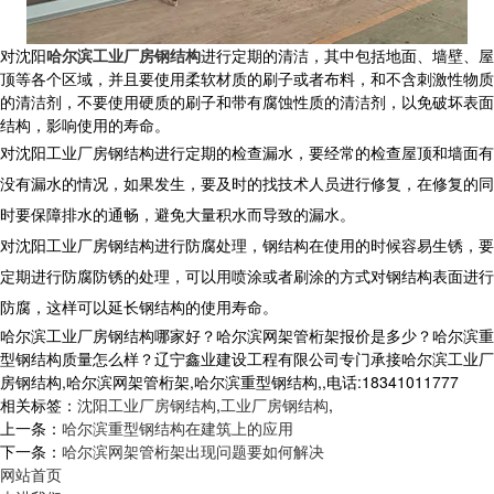
对沈阳
哈尔滨工业厂房钢结构
进行定期的清洁，其中包括地面、墙壁、屋
顶等各个区域，并且要使用柔软材质的刷子或者布料，和不含刺激性物质
的清洁剂，不要使用硬质的刷子和带有腐蚀性质的清洁剂，以免破坏表面
结构，影响使用的寿命。
对沈阳工业厂房钢结构进行定期的检查漏水，要经常的检查屋顶和墙面有
没有漏水的情况，如果发生，要及时的找技术人员进行修复，在修复的同
时要保障排水的通畅，避免大量积水而导致的漏水。
对沈阳工业厂房钢结构进行防腐处理，钢结构在使用的时候容易生锈，要
定期进行防腐防锈的处理，可以用喷涂或者刷涂的方式对钢结构表面进行
防腐，这样可以延长钢结构的使用寿命。
哈尔滨工业厂房钢结构哪家好？哈尔滨网架管桁架报价是多少？哈尔滨重
型钢结构质量怎么样？辽宁鑫业建设工程有限公司专门承接哈尔滨工业厂
房钢结构,哈尔滨网架管桁架,哈尔滨重型钢结构,,电话:18341011777
相关标签：
沈阳工业厂房钢结构
,
工业厂房钢结构
,
上一条：
哈尔滨重型钢结构在建筑上的应用
下一条：
哈尔滨网架管桁架出现问题要如何解决
网站首页